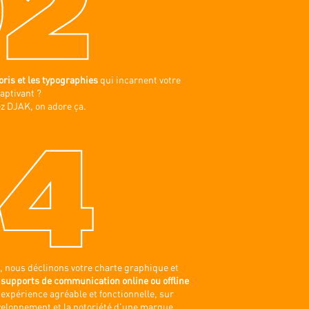
loris et les typographies
qui incarnent votre
aptivant ?
ez DJAK, on adore ça.
e, nous déclinons votre charte graphique et
 supports de communication online ou offline
 expérience agréable et fonctionnelle, sur
veloppement et la notoriété d’une marque.