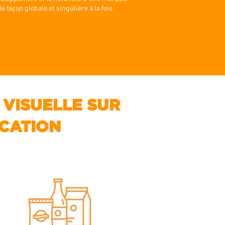
 façon globale et singulière à la fois.
 VISUELLE SUR
CATION