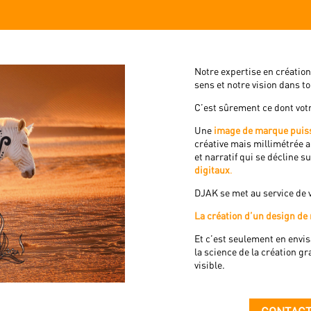
Notre expertise en création 
sens et notre vision dans 
C’est sûrement ce dont votr
Une
image de marque puiss
créative mais millimétrée a
et narratif qui se décline su
digitaux
.
DJAK se met au service de 
La création d’un design de 
Et c’est seulement en envis
la science de la création g
visible.