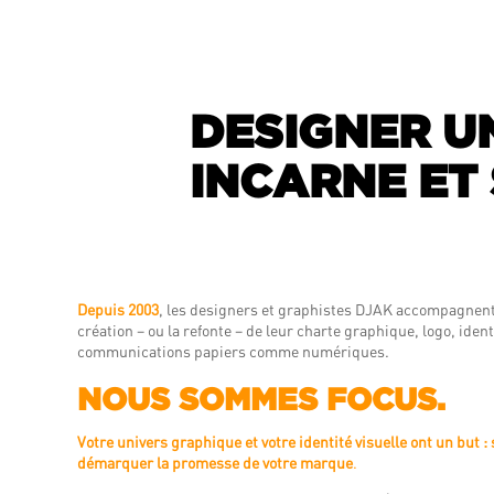
DESIGNER U
INCARNE ET 
Depuis 2003
, les designers et graphistes DJAK accompagnent
création – ou la refonte – de leur charte graphique, logo, ident
communications papiers comme numériques.
NOUS SOMMES FOCUS.
Votre univers graphique et votre identité visuelle ont un but :
démarquer la promesse de votre marque
.