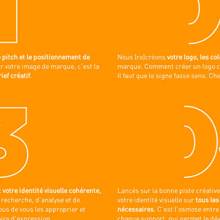
e pitch et le positionnement de
Nous (re)créons
votre
logo, les co
ir votre image de marque, c’est la
marque. Comment créer un logo c
rief créatif
.
Il faut que le signe fasse sens. Ch
 votre identité visuelle cohérente,
Lancés sur la bonne piste créativ
e recherche, d’analyse et de
votre identité visuelle sur
tous les
ous de vous les approprier et
nécessaires
. C’est l’osmose entre
toire d’expression.
chaque support, qui permet le dé