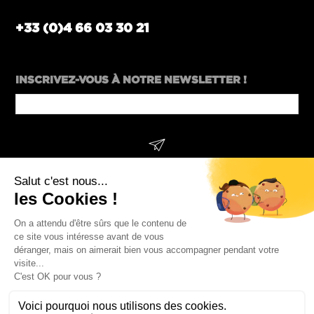
+33 (0)4 66 03 30 21
INSCRIVEZ-VOUS À NOTRE NEWSLETTER !
Company
SUIVEZ-NOUS !
Name
*
L’Agence
DJAK est membre de l’UCC