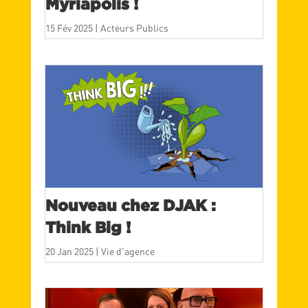
Myriapolis !
15 Fév 2025
|
Acteurs Publics
Nouveau chez DJAK :
Think Big !
20 Jan 2025
|
Vie d'agence