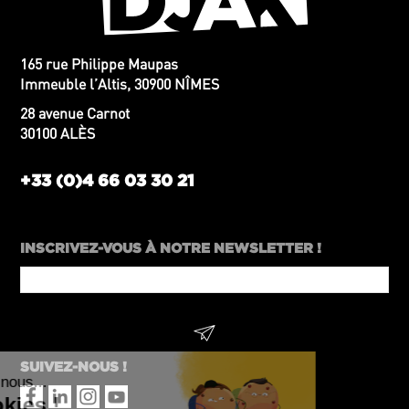
165 rue Philippe Maupas
Immeuble l’Altis, 30900 NÎMES
28 avenue Carnot
30100 ALÈS
+33 (0)4 66 03 30 21
INSCRIVEZ-VOUS À NOTRE NEWSLETTER !
Website
SUIVEZ-NOUS !
URL
*