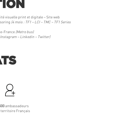
TION
é visuelle print et digitale – Site web
nsoring
(4 mois : TF1 – LCI – TMC – TF1 Series
de-France
(Metro bus)
Instagram – Linkedin – Twitter)
ATS
500
ambassadeurs
 territoire Français