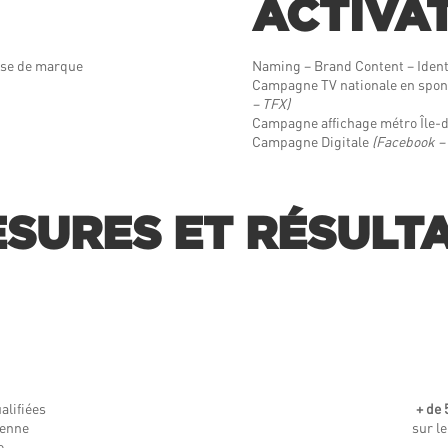
ACTIVA
sse de marque
Naming – Brand Content – Identit
Campagne TV nationale en spo
– TFX)
Campagne affichage métro Île-
Campagne Digitale
(Facebook – 
SURES ET RÉSULT
alifiées
+ de 
yenne
sur le
e