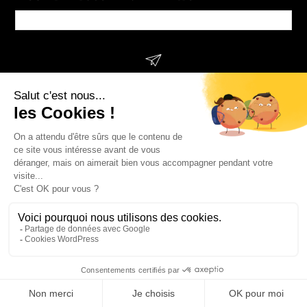
Website
URL
*
SUIVEZ-NOUS !
L’Agence
DJAK est membre de l’UCC
(Union des Conseils en Communication)
et
signataire de la Charte des Bonnes Pratiques RSE
.
©DJAK2025 – Tous droits réservés