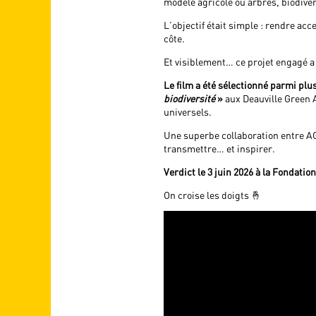
modèle agricole où arbres, biodive
L’objectif était simple : rendre ac
côte.
Et visiblement… ce projet engagé a 
Le film a été sélectionné parmi plu
biodiversité
»
aux Deauville Green A
universels.
Une superbe collaboration entre AG
transmettre… et inspirer.
Verdict le 3 juin 2026 à la Fondatio
On croise les doigts 🤞