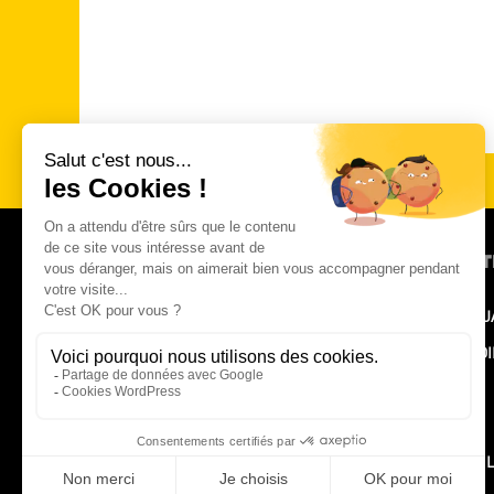
LIENS UT
LA TEAM DJ
165 rue Philippe Maupas
CASE STUDI
Immeuble l’Altis, 30900 NÎMES
LES NEWS
28 avenue Carnot
CONTACT
30100 ALÈS
MENTIONS 
+33 (0)4 66 03 30 21