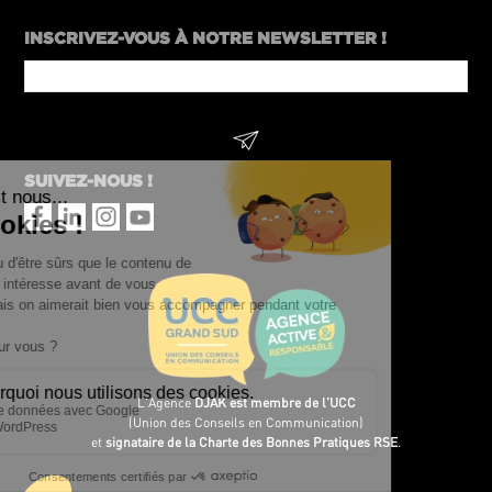
INSCRIVEZ-VOUS À NOTRE NEWSLETTER !
Company
Name
*
SUIVEZ-NOUS !
L’Agence
DJAK est membre de l’UCC
(Union des Conseils en Communication)
et
signataire de la Charte des Bonnes Pratiques RSE
.