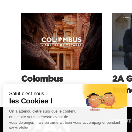
Colombus
2A 
Immo
LIENS UT