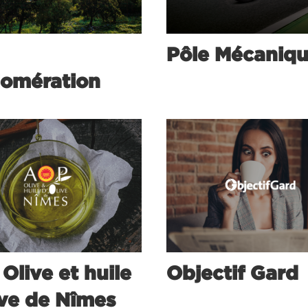
Pôle Mécaniq
omération
Olive et huile
Objectif Gard
ive de Nîmes