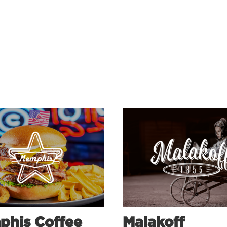
his Coffee
Malakoff