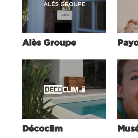
Alès Groupe
Payo
Décoclim
Musé