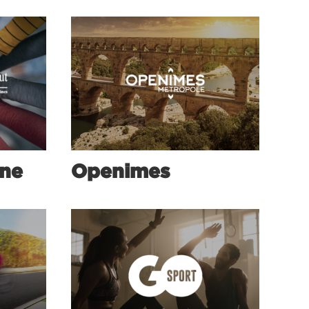
one
Openimes