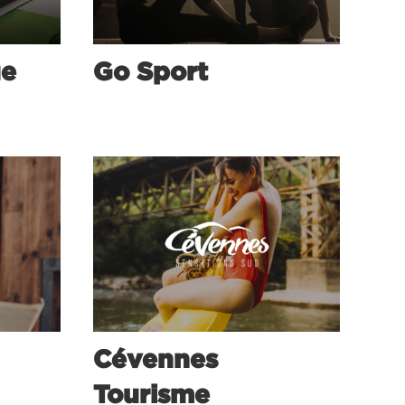
ue
Go Sport
Cévennes
Tourisme