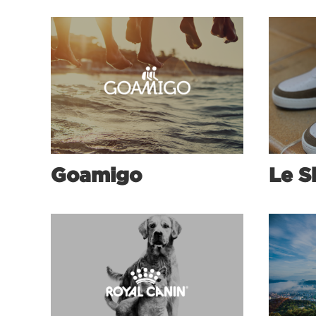
Goamigo
Le S