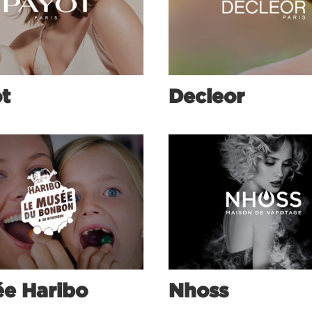
t
Decleor
e Haribo
Nhoss