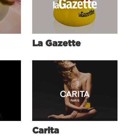
La Gazette
Carita