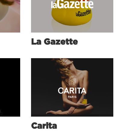
La Gazette
Carita