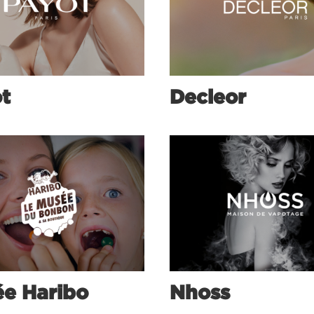
t
Decleor
e Haribo
Nhoss