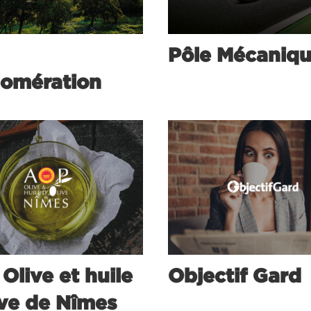
Pôle Mécaniq
omération
Olive et huile
Objectif Gard
ive de Nîmes