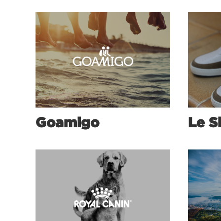
Goamigo
Le S