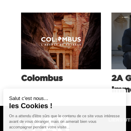
Colombus
2A 
Immo
LIENS UT