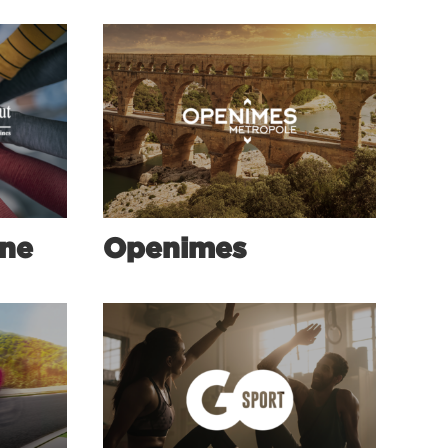
one
Openimes