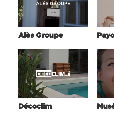
Alès Groupe
Payo
Décoclim
Musé