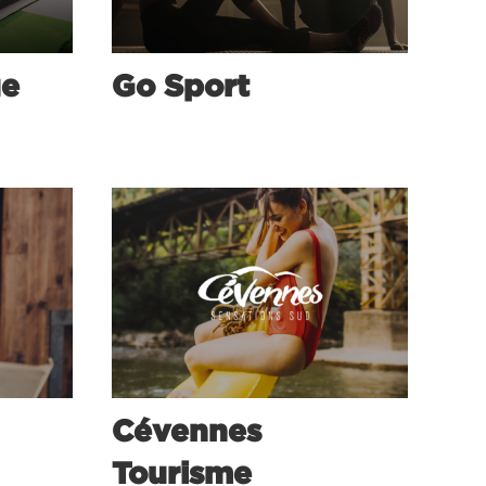
ue
Go Sport
Cévennes
Tourisme