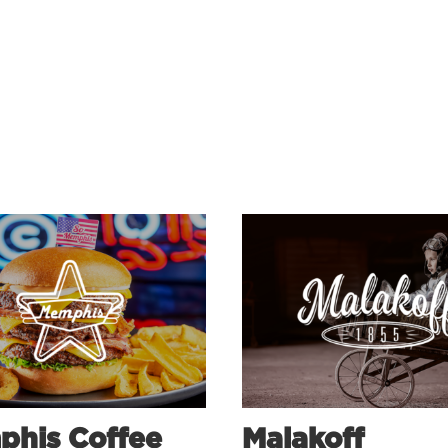
his Coffee
Malakoff